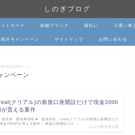
しのぎブログ
ジットカード
金融ブラック
後払い
小遣い稼
達紹介キャンペーン
サイトマップ
お問い合わせ
CATEGORY ―
ャンペーン
creal(クリアル)の新規口座開設だけで現金2000
円が貰える案件
 提供者 匿名希望様 ■ 提供内容：creal(クリアル)の新規口座開設だけ
現金2000円が貰える案件！ 新規口座開設だけ …
2026年8月6日