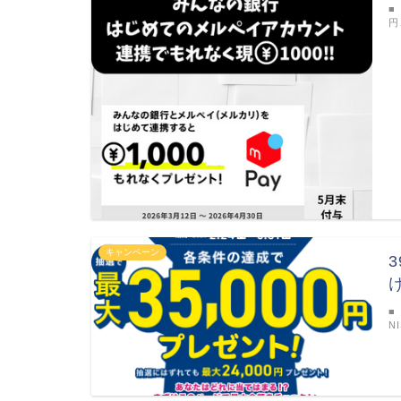
■
円
キャンペーン
■
N