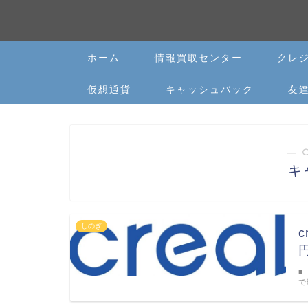
ホーム
情報買取センター
クレ
仮想通貨
キャッシュバック
友
― 
キ
しのぎ
■
で